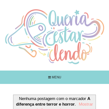
MENU
Nenhuma postagem com o marcador
A
diferença entre terror e horror
.
Mostrar