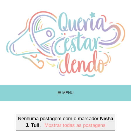
MENU
Nenhuma postagem com o marcador
Nisha
J. Tuli
.
Mostrar todas as postagens