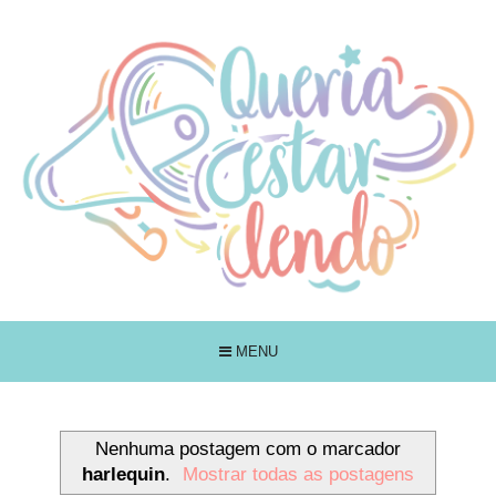
MENU
Nenhuma postagem com o marcador
harlequin
.
Mostrar todas as postagens