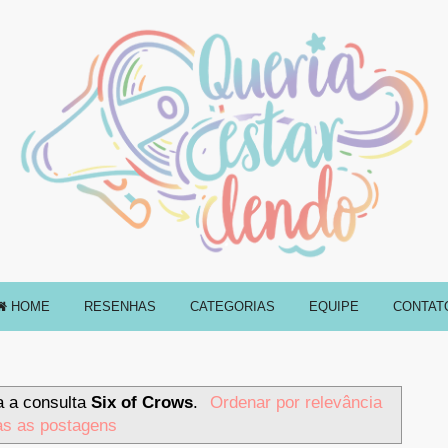
HOME
RESENHAS
CATEGORIAS
EQUIPE
CONTAT
a a consulta
Six of Crows
.
Ordenar por relevância
as as postagens