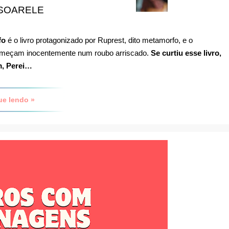
SOARELE
fo
é o livro protagonizado por Ruprest, dito metamorfo, e o
meçam inocentemente num roubo arriscado.
Se curtiu esse livro,
m, Perei…
ue lendo »