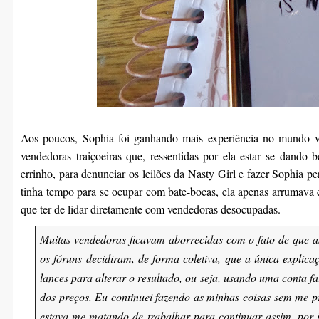
Aos poucos, Sophia foi ganhando mais experiência no mundo vi
vendedoras traiçoeiras que, ressentidas por ela estar se dand
errinho, para denunciar os leilões da Nasty Girl e fazer Sophia 
tinha tempo para se ocupar com bate-bocas, ela apenas arrumava e
que ter de lidar diretamente com vendedoras desocupadas.
Muitas vendedoras ficavam aborrecidas com o fato de que as
os fóruns decidiram, de forma coletiva, que a única explic
lances para alterar o resultado, ou seja, usando uma conta f
dos preços. Eu continuei fazendo as minhas coisas sem me p
estava me matando de trabalhar para continuar assim, por i