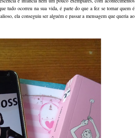
dolescência e infância nem um pouco exemplares, com acontecimentos
que tudo ocorreu na sua vida, é parte do que a fez se tornar quem é
lioso, ela conseguiu ser alguém e passar a mensagem que queria ao