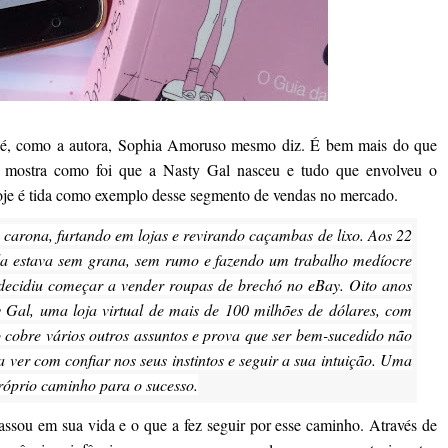
ão é, como a autora, Sophia Amoruso mesmo diz. É bem mais do que
nos mostra como foi que a Nasty Gal nasceu e tudo que envolveu o
oje é tida como exemplo desse segmento de vendas no mercado.
carona, furtando em lojas e revirando caçambas de lixo. Aos 22
a estava sem grana, sem rumo e fazendo um trabalho medíocre
decidiu começar a vender roupas de brechó no eBay. Oito anos
y Gal, uma loja virtual de mais de 100 milhões de dólares, com
ro cobre vários outros assuntos e prova que ser bem-sucedido não
 ver com confiar nos seus instintos e seguir a sua intuição. Uma
róprio caminho para o sucesso.
ssou em sua vida e o que a fez seguir por esse caminho. Através de