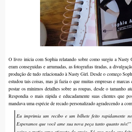
O livro inicia com Sophia relatando sobre como surgiu a Nasty G
eram conseguidas e arrumadas, as fotografias tiradas, a divulgaçã
produção de tudo relacionado à Nasty Girl. Desde o começo Sophia
estudou tais coisas, mas já fazia o que muitas empresas e marcas
postar os mínimos detalhes sobre as roupas, desde o tamanho até
Respondia o mais rápida e educadamente suas clientes que p
mandava uma espécie de recado personalizado agradecendo a com
Eu imprimia um recibo e um bilhete feito rapidamente n
Esperamos que você ame sua nova peça tanto quanto nós!”
caixa e metia uma etiqueta de envio. Só que nada era fei