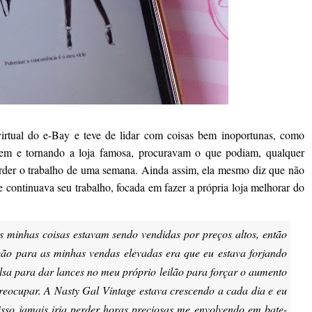
rtual do e-Bay e teve de lidar com coisas bem inoportunas, como
o bem e tornando a loja famosa, procuravam o que podiam, qualquer
perder o trabalho de uma semana. Ainda assim, ela mesmo diz que não
 continuava seu trabalho, focada em fazer a própria loja melhorar do
 minhas coisas estavam sendo vendidas por preços altos, então
ação para as minhas vendas elevadas era que eu estava forjando
alsa para dar lances no meu próprio leilão para forçar o aumento
reocupar. A Nasty Gal Vintage estava crescendo a cada dia e eu
sso jamais iria perder horas preciosas me envolvendo em bate-