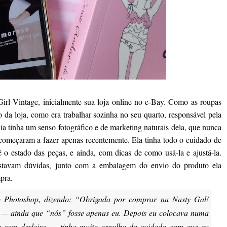
irl Vintage, inicialmente sua loja online no e-Bay. Como as roupas
o da loja, como era trabalhar sozinha no seu quarto, responsável pela
 tinha um senso fotográfico e de marketing naturais dela, que nunca
 começaram a fazer apenas recentemente. Ela tinha todo o cuidado de
 o estado das peças, e ainda, com dicas de como usá-la e ajustá-la.
ostavam dúvidas, junto com a embalagem do envio do produto ela
pra.
o Photoshop, dizendo: “Obrigada por comprar na Nasty Gal!
 — ainda que “nós” fosse apenas eu. Depois eu colocava numa
to com desleixo — tinha muito orgulho do cuidado com que eu