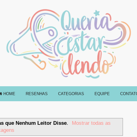
HOME
RESENHAS
CATEGORIAS
EQUIPE
CONTAT
as que Nenhum Leitor Disse
.
Mostrar todas as
tagens