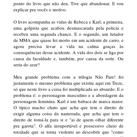
ponto do livro que não deu. Tive que abandonar. E vou
explicar pra vocês o motivo.
O livro acompanha as vidas de Rebeca e Karl; a primeira,
uma golpista que acabou desmascarada pela polícia e
recebeu uma segunda chance. E o segundo, um lutador
de MMA que quase foi morto em um acidente de carro, e
agora precisa levar a vida na calma graças às
consequências desse acidente. A vida dos dois se liga por
causa da faculdade e, também, por causa da sorte. Ou
seria do azar?
Meu grande problema com a trilogia Não Pare! foi
justamente o mesmo problema que existiu aqui em Treze,
só que neste livro a coisa foi multiplicada ao absurdo. E o
problema é: o personagem masculino e a abordagem da
personagem feminina. Karl é um babaca de marca maior.
O típico macho chato que acha que tem o direito de
exigir alguma coisa da namorada, que acha que tem o
direito de tomá-la para si e "ai de quem olhar diferente
pra garota". O alfa insuportável e possessivo cheio de
toxidade que se torna violento ao descobrir que "como