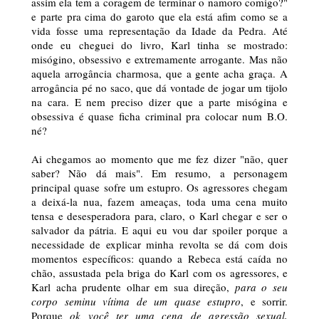
assim ela tem a coragem de terminar o namoro comigo?"
e parte pra cima do garoto que ela está afim como se a
vida fosse uma representação da Idade da Pedra. Até
onde eu cheguei do livro, Karl tinha se mostrado:
misógino, obsessivo e extremamente arrogante. Mas não
aquela arrogância charmosa, que a gente acha graça. A
arrogância pé no saco, que dá vontade de jogar um tijolo
na cara. E nem preciso dizer que a parte misógina e
obsessiva é quase ficha criminal pra colocar num B.O.
né?
Ai chegamos ao momento que me fez dizer "não, quer
saber? Não dá mais". Em resumo, a personagem
principal quase sofre um estupro. Os agressores chegam
a deixá-la nua, fazem ameaças, toda uma cena muito
tensa e desesperadora para, claro, o Karl chegar e ser o
salvador da pátria. E aqui eu vou dar spoiler porque a
necessidade de explicar minha revolta se dá com dois
momentos específicos: quando a Rebeca está caída no
chão, assustada pela briga do Karl com os agressores, e
Karl acha prudente olhar em sua direção,
para o seu
corpo seminu vítima de um quase estupro
, e sorrir.
Porque
ok você ter uma cena de agressão sexual,