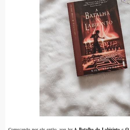
A Batalha do Labirinto
O 
Começando por ele então, vou ler
e