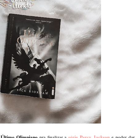
Último Olimpiano
série Percy Jackson
pra finalizar a
e poder dar