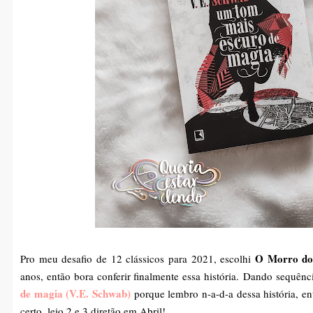
O Morro dos
Pro meu desafio de 12 clássicos para 2021, escolhi
anos, então bora conferir finalmente essa história.
Dando sequência
de magia (V.E. Schwab)
porque lembro n-a-d-a dessa história, e
certo, leio 2 e 3 diretão em Abril!