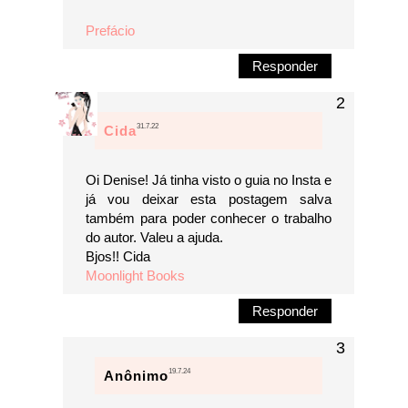
Prefácio
Responder
31.7.22
Cida
Oi Denise! Já tinha visto o guia no Insta e
já vou deixar esta postagem salva
também para poder conhecer o trabalho
do autor. Valeu a ajuda.
Bjos!! Cida
Moonlight Books
Responder
19.7.24
Anônimo