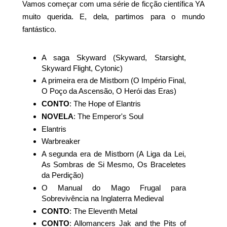
Vamos começar com uma série de ficção científica YA
muito querida. E, dela, partimos para o mundo
fantástico.
A saga Skyward (Skyward, Starsight,
Skyward Flight, Cytonic)
A primeira era de Mistborn (O Império Final,
O Poço da Ascensão, O Herói das Eras)
CONTO
: The Hope of Elantris
NOVELA
: The Emperor's Soul
Elantris
Warbreaker
A segunda era de Mistborn (A Liga da Lei,
As Sombras de Si Mesmo, Os Braceletes
da Perdição)
O Manual do Mago Frugal para
Sobrevivência na Inglaterra Medieval
CONTO
: The Eleventh Metal
CONTO
: Allomancers Jak and the Pits of