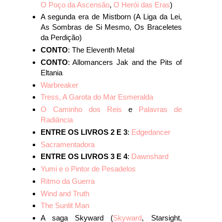
O Poço da Ascensão
,
O Herói das Eras
)
A segunda era de Mistborn (A Liga da Lei,
As Sombras de Si Mesmo, Os Braceletes
da Perdição)
CONTO
: The Eleventh Metal
CONTO
: Allomancers Jak and the Pits of
Eltania
Warbreaker
Tress, A Garota do Mar Esmeralda
O Caminho dos Reis
e
Palavras de
Radiância
ENTRE OS LIVROS 2 E 3
:
Edgedancer
Sacramentadora
ENTRE OS LIVROS 3 E 4
:
Dawnshard
Yumi e o Pintor de Pesadelos
Ritmo da Guerra
Wind and Truth
The Sunlit Man
A saga Skyward (
Skyward
, Starsight,