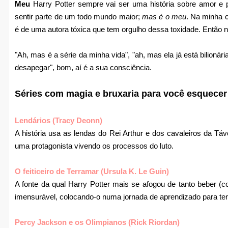
Meu
Harry Potter sempre vai ser uma história sobre amor e p
sentir parte de um todo mundo maior;
mas é o meu
. Na minha c
é de uma autora tóxica que tem orgulho dessa toxidade. Então 
"Ah, mas é a série da minha vida", "ah, mas ela já está bilionár
desapegar", bom, aí é a sua consciência.
Séries com magia e bruxaria para você esquecer
Lendários (Tracy Deonn)
A história usa as lendas do Rei Arthur e dos cavaleiros da T
uma protagonista vivendo os processos do luto.
O feiticeiro de Terramar (Ursula K. Le Guin)
A fonte da qual Harry Potter mais se afogou de tanto beber (cof
imensurável, colocando-o numa jornada de aprendizado para te
Percy Jackson e os Olimpianos (Rick Riordan)