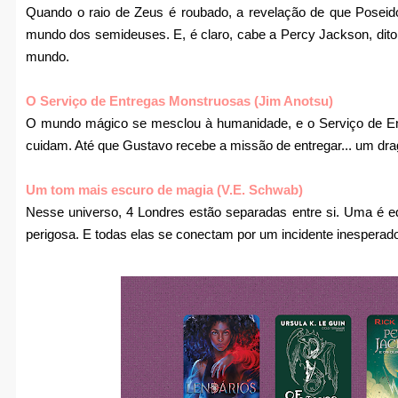
Quando o raio de Zeus é roubado, a revelação de que Poseid
mundo dos semideuses. E, é claro, cabe a Percy Jackson, dito f
mundo.
O Serviço de Entregas Monstruosas (Jim Anotsu)
O mundo mágico se mesclou à humanidade, e o Serviço de E
cuidam. Até que Gustavo recebe a missão de entregar... um dr
Um tom mais escuro de magia (V.E. Schwab)
Nesse universo, 4 Londres estão separadas entre si. Uma é equ
perigosa. E todas elas se conectam por um incidente inesperad