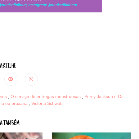
ARTILHE
rios
,
O serviço de entregas monstruosas
,
Percy Jackson e Os
ia ou bruxaria
,
Victoria Schwab
A TAMBÉM: