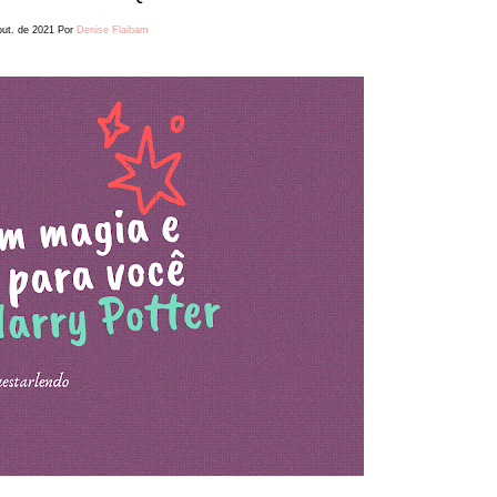
out. de 2021
Por
Denise Flaibam