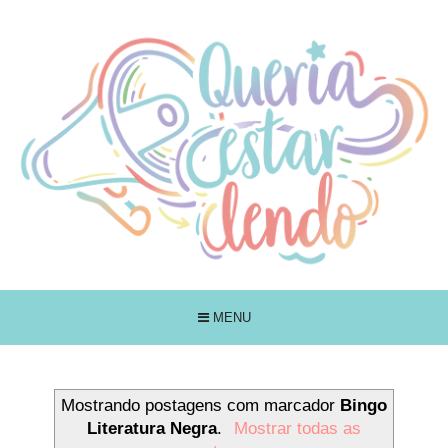
MENU
Mostrando postagens com marcador
Bingo
Literatura Negra
.
Mostrar todas as