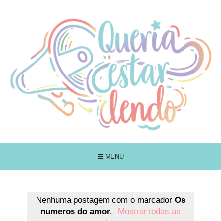
MENU
Nenhuma postagem com o marcador
Os
numeros do amor
.
Mostrar todas as