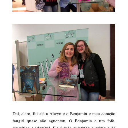
Daí, claro, fui até a Alwyn e o Benjamin e meu coração
fangirl quase não aguentou. O Benjamin é um fofo,
simpático e adorável. Ele é todo quietinho e calmo e dá