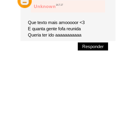
14.7.17
Unknown
Que texto mais amooooor <3
E quanta gente fofa reunida
Queria ter ido aaaaaaaaaaa
Responder