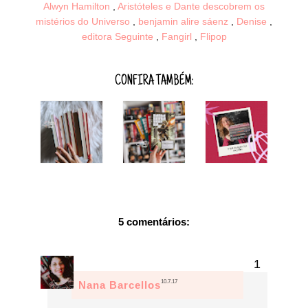
Alwyn Hamilton
,
Aristóteles e Dante descobrem os
mistérios do Universo
,
benjamin alire sáenz
,
Denise
,
editora Seguinte
,
Fangirl
,
Flipop
CONFIRA TAMBÉM:
5 comentários:
10.7.17
Nana Barcellos