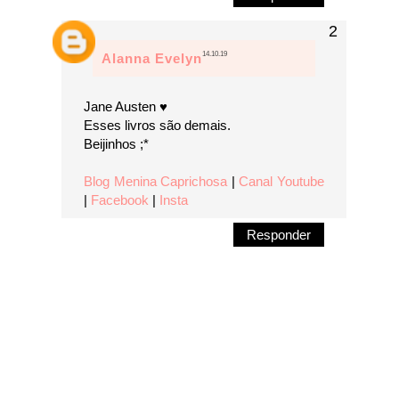
14.10.19
Alanna Evelyn
Jane Austen ♥
Esses livros são demais.
Beijinhos ;*
Blog Menina Caprichosa
|
Canal Youtube
|
Facebook
|
Insta
Responder