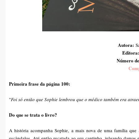
Autora:
Sa
Editora
Número de
Comp
Primeira frase da página 100:
"
Foi só então que Sophie lembrou que o médico também era atraen
Do que se trata o livro?
A história acompanha Sophie, a mais nova de uma família que a
escândalos. Até então recatada ao seu cantinho, julgando damas e