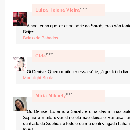
15.1.20
Luiza Helena Vieira
Ainda tenho que ler essa série da Sarah, mas são ta
Beijos
Balaio de Babados
15.1.20
Cida
Oi Denise! Quero muito ler essa série, já gostei do li
Moonlight Books
16.1.20
Miriã Mikaely
Oi, Denise! Eu amo a Sarah, é uma das minhas autor
Sophie é muito divertida e ela não deixa o Rei pisar 
cunhado da Sophie se fode e eu me senti vingada haha
Beijo!