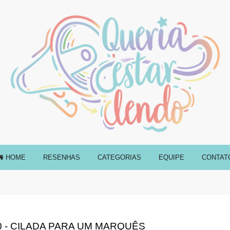
HOME
RESENHAS
CATEGORIAS
EQUIPE
CONTAT
100 - CILADA PARA UM MARQUÊS