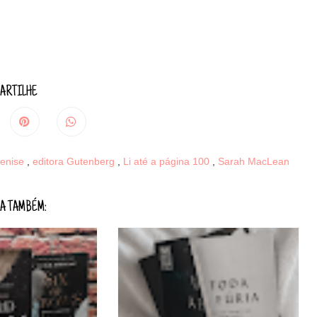
ARTILHE
enise
,
editora Gutenberg
,
Li até a página 100
,
Sarah MacLean
A TAMBÉM: