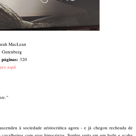
rah MacLean
:
Gutenberg
 páginas:
320
re aqui
te."
scendeu à sociedade aristocrática agora - e já chegou recheada de
 cavalheiros com suas hipocrisias, Sophie surta em um baile e acaba