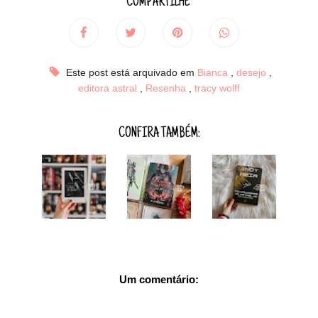
COMPARTILHE
Este post está arquivado em
Bianca
,
desejo
,
editora astral
,
Resenha
,
tracy wolff
CONFIRA TAMBÉM:
Um comentário: