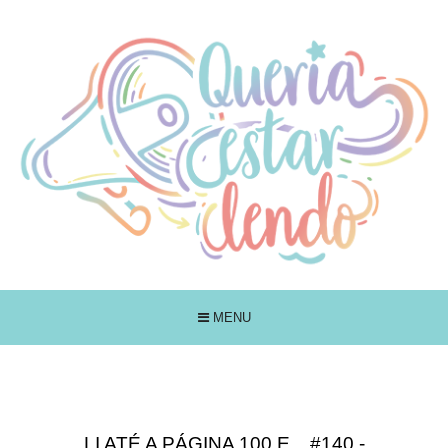
MENU
LI ATÉ A PÁGINA 100 E... #140 -