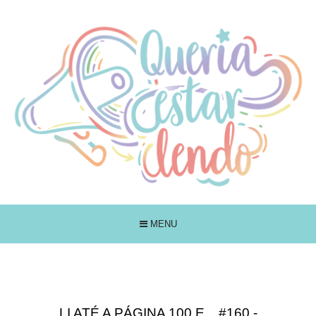
MENU
LI ATÉ A PÁGINA 100 E... #160 -