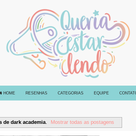
HOME
RESENHAS
CATEGORIAS
EQUIPE
CONTAT
s de dark academia
.
Mostrar todas as postagens