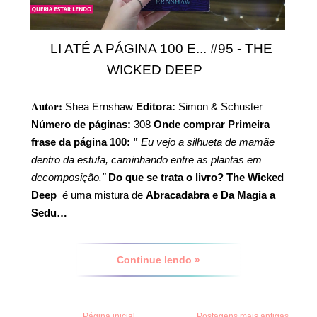
LI ATÉ A PÁGINA 100 E... #95 - THE
WICKED DEEP
Autor:
Shea Ernshaw
Editora:
Simon & Schuster
Número de páginas:
308
Onde comprar
Primeira
frase da página 100:
"
Eu vejo a silhueta de mamãe
dentro da estufa, caminhando entre as plantas em
decomposição."
Do que se trata o livro?
The Wicked
Deep
é uma mistura de
Abracadabra e Da Magia a
Sedu…
Continue lendo »
Página inicial
Postagens mais antigas