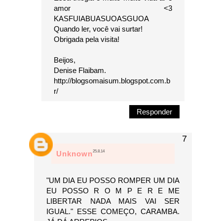
amor <3
KASFUIABUASUOASGUOA
Quando ler, você vai surtar!
Obrigada pela visita!
Beijos,
Denise Flaibam.
http://blogsomaisum.blogspot.com.b
r/
Responder
25.8.14
Unknown
"UM DIA EU POSSO ROMPER UM DIA
EU POSSO R O M P E R E ME
LIBERTAR NADA MAIS VAI SER
IGUAL." ESSE COMEÇO, CARAMBA.