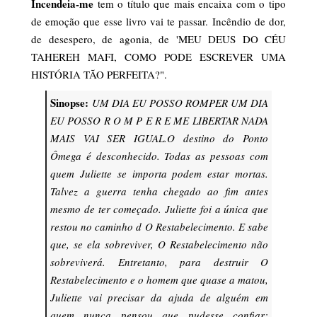
Incendeia-me
tem o título que mais encaixa com o tipo
de emoção que esse livro vai te passar. Incêndio de dor,
de desespero, de agonia, de 'MEU DEUS DO CÉU
TAHEREH MAFI, COMO PODE ESCREVER UMA
HISTÓRIA TÃO PERFEITA?".
Sinopse:
UM DIA EU POSSO ROMPER UM DIA
EU POSSO R O M P E R E ME LIBERTAR NADA
MAIS VAI SER IGUAL.
O destino do Ponto
Ômega é desconhecido. Todas as pessoas com
quem Juliette se importa podem estar mortas.
Talvez a guerra tenha chegado ao fim antes
mesmo de ter começado. Juliette foi a única que
restou no caminho d O Restabelecimento. E sabe
que, se ela sobreviver, O Restabelecimento não
sobreviverá. Entretanto, para destruir O
Restabelecimento e o homem que quase a matou,
Juliette vai precisar da ajuda de alguém em
quem nunca pensou que pudesse confiar: