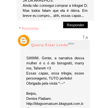
JÁ DÁ ARREPIOS.
Ainda não consegui comprar a trilogia! D:
Mas todos falam que ela é ótima. Em
breve eu compro... ahh, essas capas...
Responder
Respostas
26.8.14
Queria Estar Lendo
SIIIIIIIM. Gente, a narrativa dessa
mulher é o ó do borogodó, marry
me, Tahereh <3
Essas capas, essa trilogia, esses
personagens, TUTO perfeito!
Obrigada pela visita *---*
Beijos,
Denise Flaibam.
http://blogsomaisum.blogspot.com.b