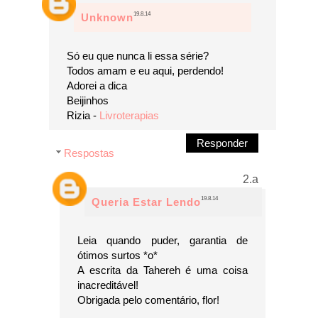
19.8.14
Unknown
Só eu que nunca li essa série?
Todos amam e eu aqui, perdendo!
Adorei a dica
Beijinhos
Rizia -
Livroterapias
Responder
Respostas
19.8.14
Queria Estar Lendo
Leia quando puder, garantia de
ótimos surtos *o*
A escrita da Tahereh é uma coisa
inacreditável!
Obrigada pelo comentário, flor!