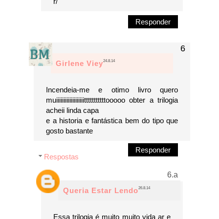
r/
Responder
24.8.14
Girlene Viey
Incendeia-me e otimo livro quero
muiiiiiiiiiiiiiiiiiiitttttttttttooooo obter a trilogia
acheii linda capa
e a historia e fantástica bem do tipo que
gosto bastante
Responder
Respostas
26.8.14
Queria Estar Lendo
Essa trilogia é muito muito vida ar e