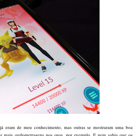
 já eram de meu conhecimento, mas outras se mostraram uma boa
zar mais quilometragens nos ovos, por exemplo. E nem sabia que os