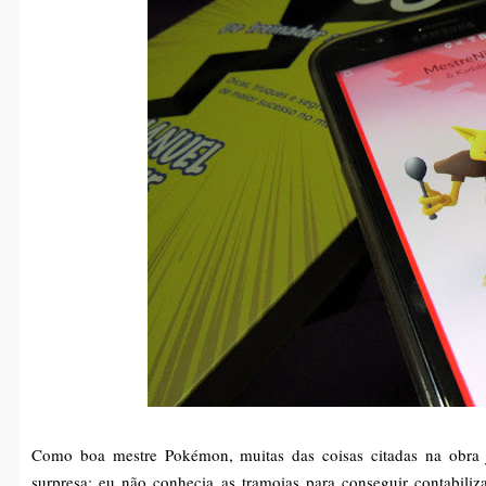
Como boa mestre Pokémon, muitas das coisas citadas na obra
surpresa; eu não conhecia as tramoias para conseguir contabili