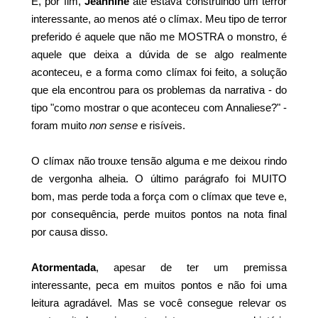
E, por fim,
Jeannine
até estava construindo um terror
interessante, ao menos até o clímax. Meu tipo de terror
preferido é aquele que não me MOSTRA o monstro, é
aquele que deixa a dúvida de se algo realmente
aconteceu, e a forma como clímax foi feito, a solução
que ela encontrou para os problemas da narrativa - do
tipo "como mostrar o que aconteceu com Annaliese?" -
foram muito
non sense
e risíveis.
O clímax não trouxe tensão alguma e me deixou rindo
de vergonha alheia. O último parágrafo foi MUITO
bom, mas perde toda a força com o clímax que teve e,
por consequência, perde muitos pontos na nota final
por causa disso.
Atormentada
, apesar de ter um premissa
interessante, peca em muitos pontos e não foi uma
leitura agradável. Mas se você consegue relevar os