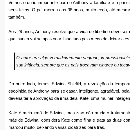
Vemos o quão importante para o Anthony a família é e o pai se
seus feitos. O pai morreu aos 38 anos, muito cedo, até mesm
também.
Aos 29 anos, Anthony resolve que a vida de libertino deve se
qual nunca vai se apaixonar. Isso tudo pelo medo de deixar a e
O amor era algo verdadeiramente sagrado, impressionante. 
sua infância, sempre que os pais trocavam olhares ou toc
Do outro lado, temos Edwina Shiefild, a revelação da tempor
escolhida de Anthony para se casar, inteligente, agradável, bel
deveria ter a aprovação da irmã dela, Kate, uma mulher intelige
Kate é meia-irmã de Edwina, mas isso não muda o tratament
mãe de Edwina, considera Kate como filha e trata as duas co
marcou muito, deixando várias cicatrizes para trás.