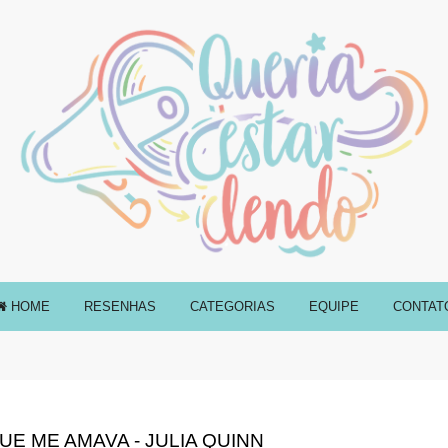
HOME
RESENHAS
CATEGORIAS
EQUIPE
CONTAT
E ME AMAVA - JULIA QUINN