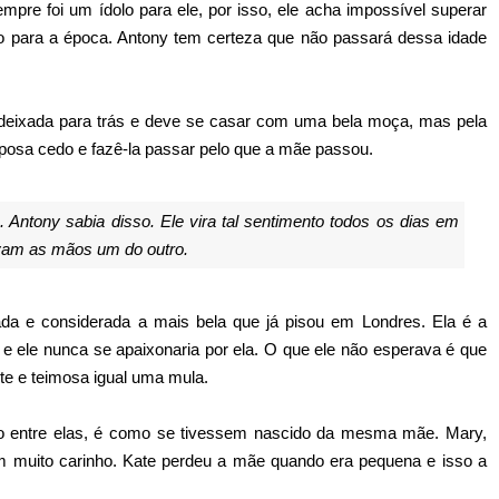
mpre foi um ídolo para ele, por isso, ele acha impossível superar
o para a época. Antony tem certeza que não passará dessa idade
r deixada para trás e deve se casar com uma bela moça, mas pela
sposa cedo e fazê-la passar pelo que a mãe passou.
Antony sabia disso. Ele vira tal sentimento todos os dias em
avam as mãos um do outro.
ada e considerada a mais bela que já pisou em Londres. Ela é a
a e ele nunca se apaixonaria por ela. O que ele não esperava é que
nte e teimosa igual uma mula.
o entre elas, é como se tivessem nascido da mesma mãe. Mary,
m muito carinho. Kate perdeu a mãe quando era pequena e isso a