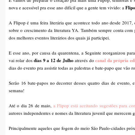
E vamos de preparar o coração pra mais uma Flipop, senhoras e 
Flip
nova e acessível pra esse ano difícil que a gente tem vivido: a
A Flipop é uma feira literária que acontece todo ano desde 2017, 
sobre o crescimento da literatura YA. Também sempre conta com p
dos melhores eventos literários dos quais já participei.
E esse ano, por causa da quarentena, a Seguinte reorganizou par
dias 9 a 12 de Julho
canal da própria ed
vai rolar dos
através do
dias do evento pra assistir todas as palestras e bate-papo que vão ro
Serão 16 bate-papos no decorrer desses quatro dias de evento, e
semana!
Até o dia 26 de maio,
a Flipop está aceitando sugestões para con
autores independentes e nomes da literatura juvenil que merecem 
Principalmente aqueles que fogem do meio São Paulo-cidades próxi