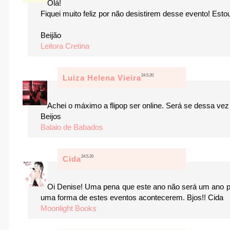
Olá!
Fiquei muito feliz por não desistirem desse evento! Esto
Beijão
Leitora Cretina
24.5.20
Luiza Helena Vieira
Achei o máximo a flipop ser online. Será se dessa vez 
Beijos
Balaio de Babados
24.5.20
Cida
Oi Denise! Uma pena que este ano não será um ano pa
uma forma de estes eventos acontecerem. Bjos!! Cida
Moonlight Books