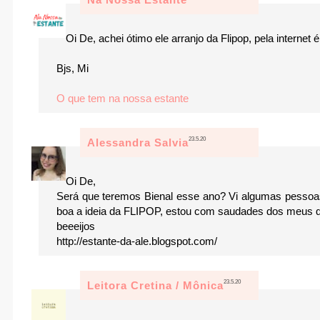
Oi De, achei ótimo ele arranjo da Flipop, pela internet
Bjs, Mi
O que tem na nossa estante
23.5.20
Alessandra Salvia
Oi De,
Será que teremos Bienal esse ano? Vi algumas pessoas
boa a ideia da FLIPOP, estou com saudades dos meus que
beeeijos
http://estante-da-ale.blogspot.com/
23.5.20
Leitora Cretina / Mônica