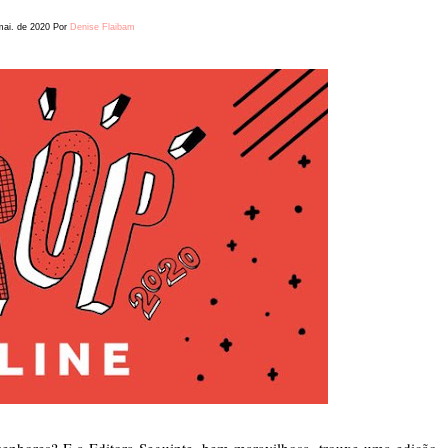
mai. de 2020
Por
Denise Flaibam