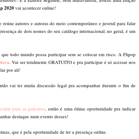
senhores? E a Editora Seguinte, bem maravilhosa, trouxe uma edição
op 2020
vai acontecer online!
e reúne autores e autoras do meio contemporâneo e juvenil para falar
resença de dois nomes do seu catálogo internacional; no geral, é um
a que todo mundo possa participar sem se colocar em risco. A Flipop
itora
. Vai ser totalmente GRATUITO e pra participar é só acessar nos
lar por ali!
ntão vai ter muita discussão legal pra acompanhar durante o fim de
vidar para as palestras
, então é uma ótima oportunidade pra indicar
ganhar destaque num evento desses!
mas, que é pela oportunidade de ter a presença online.