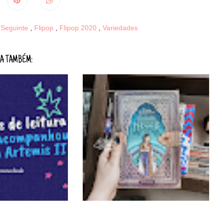
a Seguinte
,
Flipop
,
Flipop 2020
,
Variedades
A TAMBÉM: