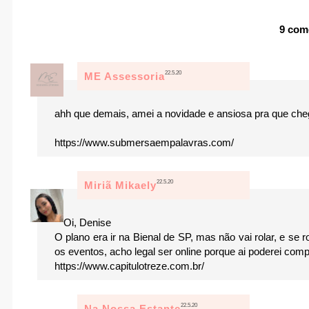
9 com
22.5.20
ME Assessoria
ahh que demais, amei a novidade e ansiosa pra que che
https://www.submersaempalavras.com/
22.5.20
Miriã Mikaely
Oi, Denise
O plano era ir na Bienal de SP, mas não vai rolar, e se
os eventos, acho legal ser online porque ai poderei com
https://www.capitulotreze.com.br/
22.5.20
Na Nossa Estante