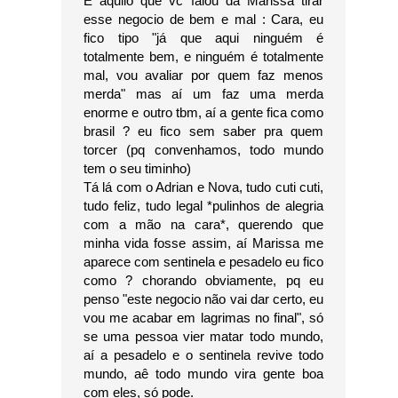
E aquilo que vc falou da Marissa tirar
esse negocio de bem e mal : Cara, eu
fico tipo "já que aqui ninguém é
totalmente bem, e ninguém é totalmente
mal, vou avaliar por quem faz menos
merda" mas aí um faz uma merda
enorme e outro tbm, aí a gente fica como
brasil ? eu fico sem saber pra quem
torcer (pq convenhamos, todo mundo
tem o seu timinho)
Tá lá com o Adrian e Nova, tudo cuti cuti,
tudo feliz, tudo legal *pulinhos de alegria
com a mão na cara*, querendo que
minha vida fosse assim, aí Marissa me
aparece com sentinela e pesadelo eu fico
como ? chorando obviamente, pq eu
penso "este negocio não vai dar certo, eu
vou me acabar em lagrimas no final", só
se uma pessoa vier matar todo mundo,
aí a pesadelo e o sentinela revive todo
mundo, aê todo mundo vira gente boa
com eles, só pode.