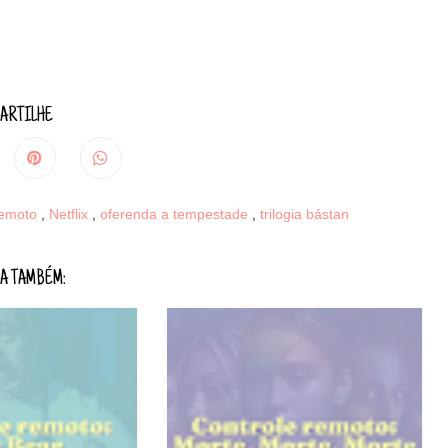
ARTILHE
remoto
,
Netflix
,
oferenda a tempestade
,
trilogia bástan
A TAMBÉM: