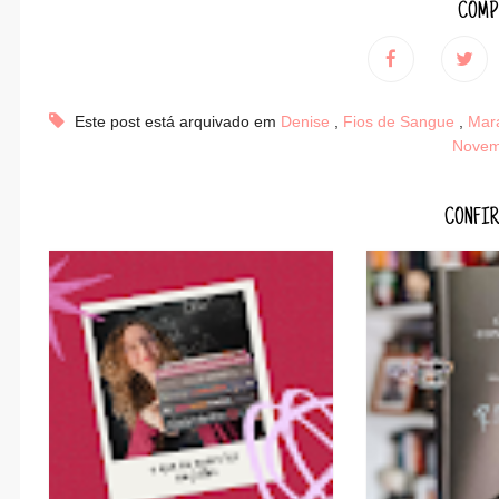
COMP
Este post está arquivado em
Denise
,
Fios de Sangue
,
Mar
Novem
CONFIR