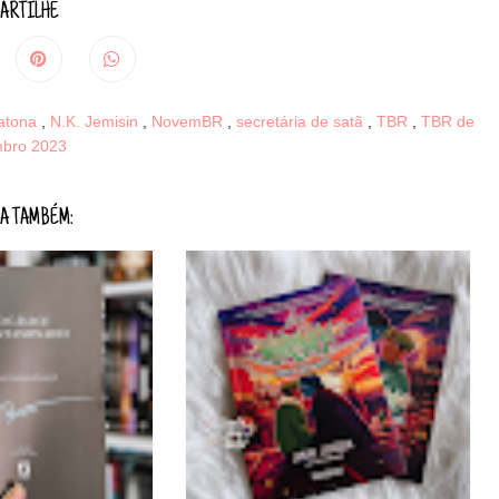
ARTILHE
atona
,
N.K. Jemisin
,
NovemBR
,
secretária de satã
,
TBR
,
TBR de
bro 2023
A TAMBÉM: