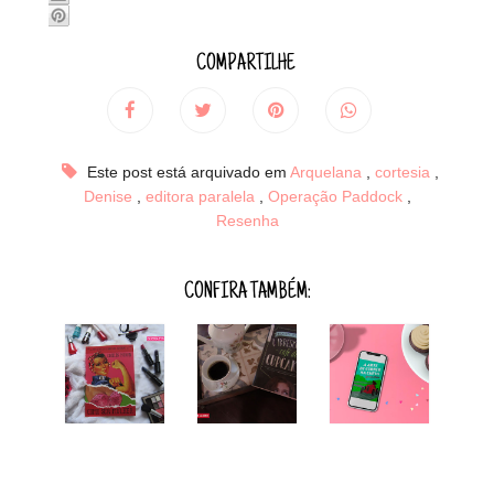
COMPARTILHE
Este post está arquivado em
Arquelana
,
cortesia
,
Denise
,
editora paralela
,
Operação Paddock
,
Resenha
CONFIRA TAMBÉM: