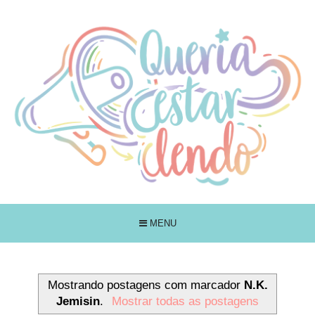
MENU
Mostrando postagens com marcador
N.K.
Jemisin
.
Mostrar todas as postagens