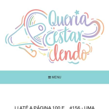
MENU
LI ATÉ A PÁGINA 100 E... #156 - UMA