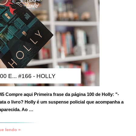
00 E... #166 - HOLLY
45
Compre aqui
Primeira frase da página 100 de Holly:
"-
ata o livro?
Holly é um suspense policial que acompanha a
aparecida. Ao …
ue lendo »