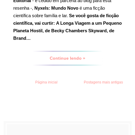
Editorial
- e cedido em parceria ao blog para esta
resenha -,
Nyxels: Mundo Novo
é uma ficção
científica sobre família e lar.
Se você gosta de ficção
científica, vai curtir:
A Longa Viagem a um Pequeno
Planeta Hostil, de Becky Chambers
Skyward, de
Brand…
Continue lendo »
Página inicial
Postagens mais antigas