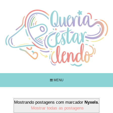
MENU
Mostrando postagens com marcador
Nyxels
.
Mostrar todas as postagens