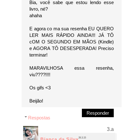
Bia, você sabe que estou lendo esse
livro, né?
ahaha
E agora co ma sua resenha EU QUERO
LER MAIS RÁPIDO AINDA!!! JÁ TÔ
cOM O SEGUNDO EM MÃOS (Kindle)
e AGORA TÔ DESESPERADA! Preciso
terminar!
MARAVILHOSA essa resenha,
viu????!!!!
Os gifs <3
Beijão!
Responder
Respostas
26.3.15
Bianca da Silva