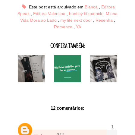
Este post está arquivado em
Bianca
,
Editora
Speak
,
Editora Valentina
,
huntley fitzpatrick
,
Minha
Vida Mora ao Lado
,
my life next door
,
Resenha
,
Romance
,
YA
CONFIRA TAMBÉM:
12 comentários:
24.3.15