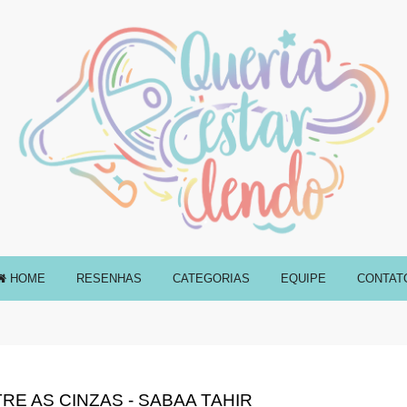
HOME
RESENHAS
CATEGORIAS
EQUIPE
CONTAT
E AS CINZAS - SABAA TAHIR