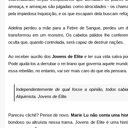
ameaça, e ameaças são julgadas como atrocidades - os chama
pela impiedosa Inquisição, e os que escapam dela buscam refú
Adelina perdeu a mãe para a Febre de Sangue, perdeu um do
transformou em um monstro. Os cabelos pálidos lhe conferem 
oculta que, quando controlada, será capaz de destruir nações.
Ao receber auxílio dos
Jovens de Elite
e ter sua vida salva p
Pode ajudá-los a derrubar o rei tirano que governa aquele mundo
essa rebelião, no entanto, vai ser mais caro do que ela pensara.
Independentemente de qual fosse a opinião, todos sab
Alquimista.
Jovens de Elite.
Pareceu clichê? Pense de novo.
Marie Lu não conta uma hist
bondoso ou altruísta nessa trama. Jovens de Elite é uma histó