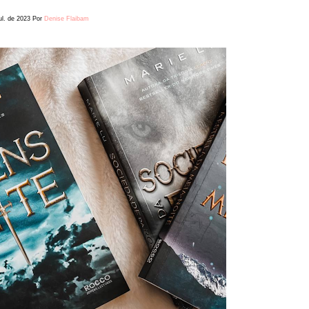
ul. de 2023
Por
Denise Flaibam