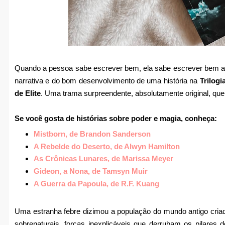
Quando a pessoa sabe escrever bem, ela sabe escrever bem a
narrativa e do bom desenvolvimento de uma história na
Trilog
de Elite
. Uma trama surpreendente, absolutamente original, que
Se você gosta de histórias sobre poder e magia, conheça:
Mistborn, de Brandon Sanderson
A Rebelde do Deserto, de Alwyn Hamilton
As Crônicas Lunares, de Marissa Meyer
Gideon, a Nona, de Tamsyn Muir
A Guerra da Papoula, de R.F. Kuang
Uma estranha febre dizimou a população do mundo antigo cria
sobrenaturais, forças inexplicáveis que derrubam os pilares 