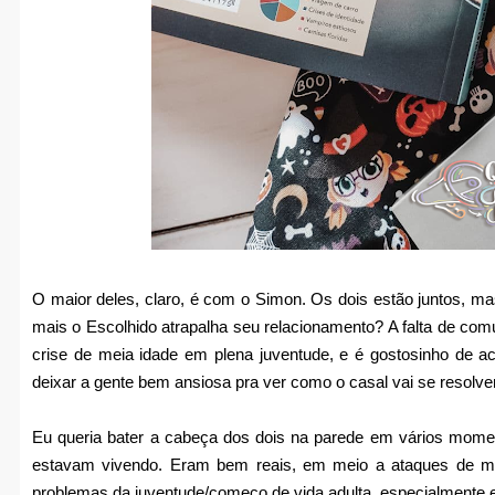
O maior deles, claro, é com o Simon. Os dois estão juntos, ma
mais o Escolhido atrapalha seu relacionamento? A falta de co
crise de meia idade em plena juventude, e é gostosinho de ac
deixar a gente bem ansiosa pra ver como o casal vai se resolver
Eu queria bater a cabeça dos dois na parede em vários mome
estavam vivendo. Eram bem reais, em meio a ataques de mo
problemas da juventude/começo de vida adulta, especialmente