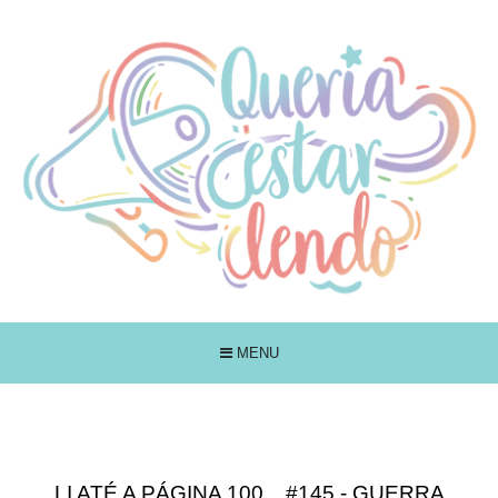
MENU
LI ATÉ A PÁGINA 100... #145 - GUERRA