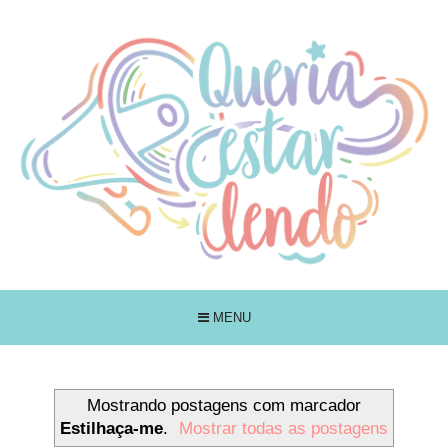
MENU
Mostrando postagens com marcador
Estilhaça-me
.
Mostrar todas as postagens