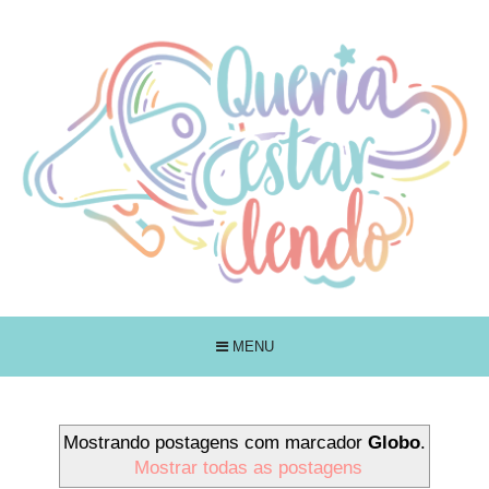
MENU
Mostrando postagens com marcador
Globo
.
Mostrar todas as postagens