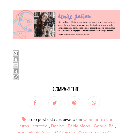
COMPARTILHE
Este post está arquivado em
Companhia das
Letras
,
cortesia
,
Denise
,
Fábio Moon
,
Gabriel Bá
,
Machado de Assis
,
O Alienista
,
Quadrinhos na Cia
,