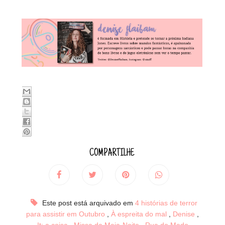
COMPARTILHE
Este post está arquivado em
4 histórias de terror
para assistir em Outubro
,
À espreita do mal
,
Denise
,
It: a coisa
,
Missa da Meia-Noite
,
Rua do Medo