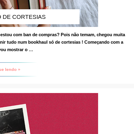
 DE CORTESIAS
 estou com ban de compras? Pois não temam, chegou muita
eunir tudo num
bookhaul só de cortesias
! Começando com a
 vou mostrar o …
ue lendo »