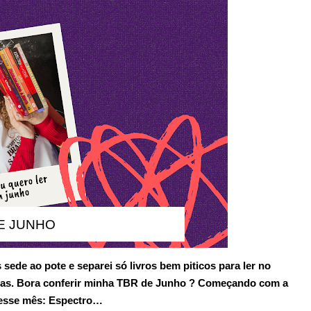
E JUNHO
de ao pote e separei só livros bem piticos para ler no
cas. Bora conferir minha
TBR de Junho
? Começando com a
nesse mês:
Espectro…