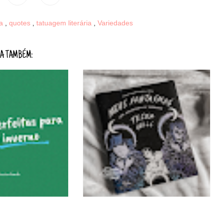
ca
,
quotes
,
tatuagem literária
,
Variedades
A TAMBÉM: