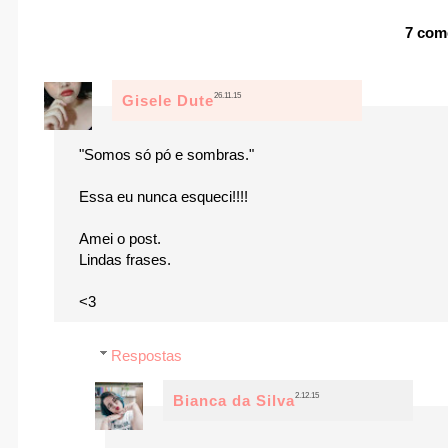
7 com
26.11.15
Gisele Dute
"Somos só pó e sombras."
Essa eu nunca esqueci!!!!
Amei o post.
Lindas frases.
<3
Respostas
2.12.15
Bianca da Silva