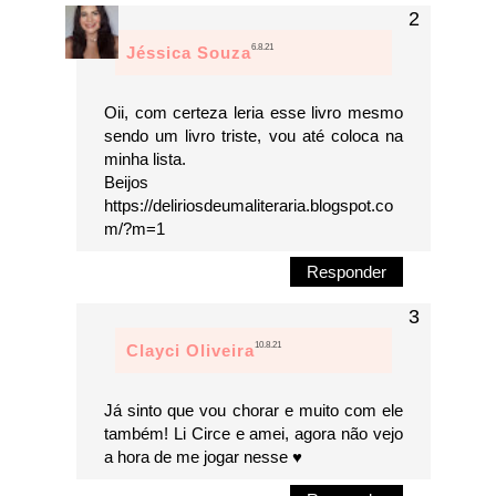
6.8.21
Jéssica Souza
Oii, com certeza leria esse livro mesmo
sendo um livro triste, vou até coloca na
minha lista.
Beijos
https://deliriosdeumaliteraria.blogspot.co
m/?m=1
Responder
10.8.21
Clayci Oliveira
Já sinto que vou chorar e muito com ele
também! Li Circe e amei, agora não vejo
a hora de me jogar nesse ♥