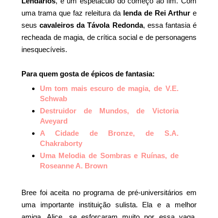
Lendários
, é um espetáculo do começo ao fim. Com
uma trama que faz releitura da
lenda de Rei Arthur
e
seus
cavaleiros da Távola Redonda
, essa fantasia é
recheada de magia, de crítica social e de personagens
inesquecíveis.
Para quem gosta de épicos de fantasia:
Um tom mais escuro de magia, de V.E.
Schwab
Destruidor de Mundos, de Victoria
Aveyard
A Cidade de Bronze, de S.A.
Chakraborty
Uma Melodia de Sombras e Ruínas, de
Roseanne A. Brown
Bree foi aceita no programa de pré-universitários em
uma importante instituição sulista. Ela e a melhor
amiga, Alice, se esforçaram muito por essa vaga,