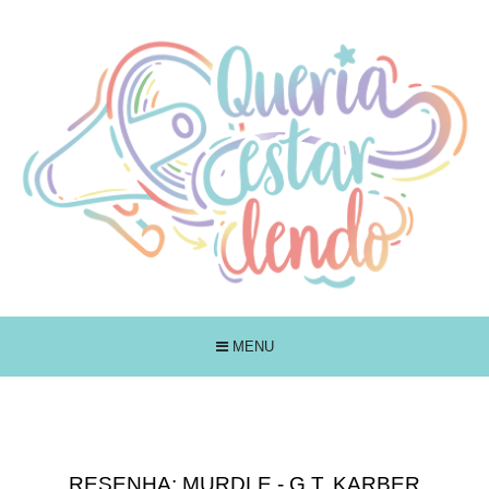
MENU
RESENHA: MURDLE - G.T. KARBER