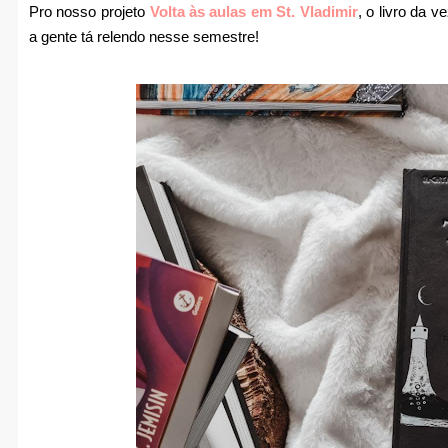
Pro nosso projeto
Volta às aulas em St. Vladimir
, o livro da v
a gente tá relendo nesse semestre!