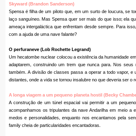
Skyward (Brandon Sanderson)
Spensa é filha de um piloto que, em um surto de loucura, se t
laço sanguíneo. Mas Spensa quer ser mais do que isso; ela que
ameaça intergaláctica que enfrentam desde sempre. Para isso, 
com a ajuda de uma nave falante?
O perfuraneve (Lob Rochette Legrand)
Um hecatombe nuclear colocou a existência da humanidade em 
adaptarem, construindo um trem que nunca para. Nos seus m
também. A divisão de classes passa a operar a todo vapor, 
distantes, onde a vida se tornou insalubre no que deveria ser o
A longa viagem a um pequeno planeta hostil (Becky Chambe
A construção de um túnel espacial vai permitir a um pequeno p
acompanhamos os tripulantes da nave Andarilha em meio a e
medos e personalidades, enquanto nos encantamos pela sens
family cheia de particularidades encantadoras.