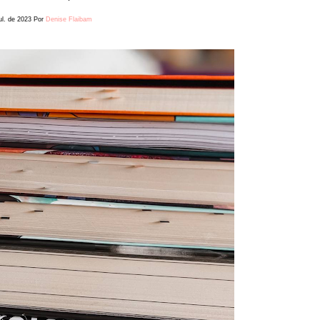
ul. de 2023
Por
Denise Flaibam