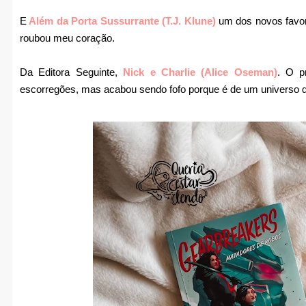
E
Além da Porta Sussurrante (T.J. Klune)
um dos novos favori
roubou meu coração.
Da Editora Seguinte,
Nick e Charlie (Alice Oseman)
. O p
escorregões, mas acabou sendo fofo porque é de um universo q