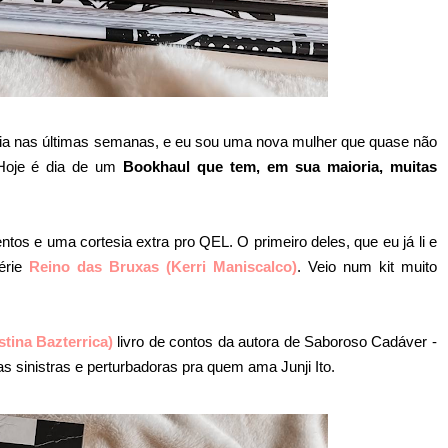
sia nas últimas semanas, e eu sou uma nova mulher que quase não
 Hoje é dia de um
Bookhaul que tem, em sua maioria, muitas
os e uma cortesia extra pro QEL. O primeiro deles, que eu já li e
série
Reino das Bruxas (Kerri Maniscalco)
. Veio num kit muito
tina Bazterrica)
livro de contos da autora de Saboroso Cadáver -
as sinistras e perturbadoras pra quem ama Junji Ito.